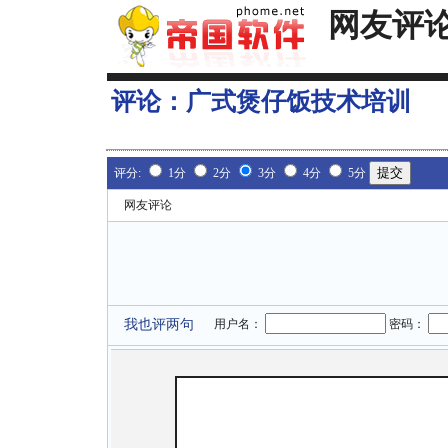
网友评
评论：
广式煲仔饭技术培训
评分:
1分
2分
3分
4分
5分
网友评论
我也评两句
用户名：
密码：